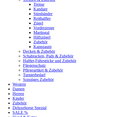
Trense
Kandare
Stirnbänder
Reithalfter
Zügel
Vorderzeuge
Martingal
Hilfszügel
Zubehör
Kappzaum
Decken & Zubehör
Schabracken, Pads & Zubehör
Halfter,Führstricke und Zubehör
Fliegenschutz
Pflegeartikel & Zubehör
Turnierbedarf
Sonstiges Zubehör
Western
Damen
Herren
Kinder
Zubehör
Deluxehorse Spezial
SALE %