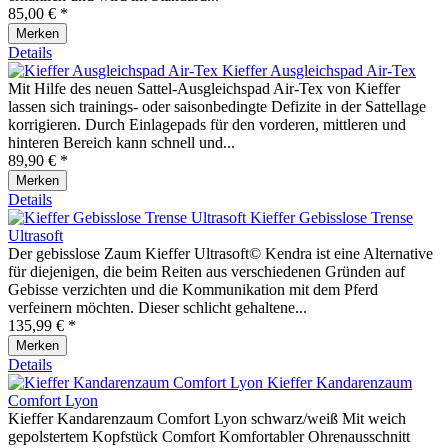
85,00 € *
Merken
Details
Kieffer Ausgleichspad Air-Tex
Mit Hilfe des neuen Sattel-Ausgleichspad Air-Tex von Kieffer
lassen sich trainings- oder saisonbedingte Defizite in der Sattellage
korrigieren. Durch Einlagepads für den vorderen, mittleren und
hinteren Bereich kann schnell und...
89,90 € *
Merken
Details
Kieffer Gebisslose Trense
Ultrasoft
Der gebisslose Zaum Kieffer Ultrasoft© Kendra ist eine Alternative
für diejenigen, die beim Reiten aus verschiedenen Gründen auf
Gebisse verzichten und die Kommunikation mit dem Pferd
verfeinern möchten. Dieser schlicht gehaltene...
135,99 € *
Merken
Details
Kieffer Kandarenzaum
Comfort Lyon
Kieffer Kandarenzaum Comfort Lyon schwarz/weiß Mit weich
gepolstertem Kopfstück Comfort Komfortabler Ohrenausschnitt