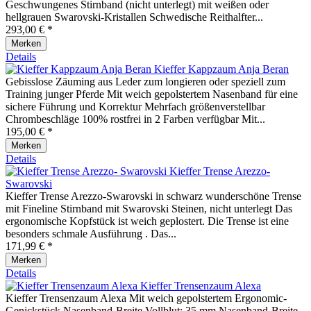
Geschwungenes Stirnband (nicht unterlegt) mit weißen oder
hellgrauen Swarovski-Kristallen Schwedische Reithalfter...
293,00 € *
Merken
Details
Kieffer Kappzaum Anja Beran
Gebisslose Zäuming aus Leder zum longieren oder speziell zum
Training junger Pferde Mit weich gepolstertem Nasenband für eine
sichere Führung und Korrektur Mehrfach größenverstellbar
Chrombeschläge 100% rostfrei in 2 Farben verfügbar Mit...
195,00 € *
Merken
Details
Kieffer Trense Arezzo-
Swarovski
Kieffer Trense Arezzo-Swarovski in schwarz wunderschöne Trense
mit Fineline Stirnband mit Swarovski Steinen, nicht unterlegt Das
ergonomische Kopfstück ist weich geplostert. Die Trense ist eine
besonders schmale Ausführung . Das...
171,99 € *
Merken
Details
Kieffer Trensenzaum Alexa
Kieffer Trensenzaum Alexa Mit weich gepolstertem Ergonomic-
Genickstück Nasenband-Breite Vollblut: 35 mm Nasenband-Breite