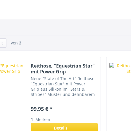
von
2
Reithose, "Equestrian Star"
mit Power Grip
Neue "State of The Art" Reithose
"Equestrian Star" mit Power
Grip aus Silikon im "Stars &
Stripes" Muster und dehnbarem
Lycra Keil am Fuß. Perfekt
sitzende Reithose aus einem 4-
99,95 € *
fach gewebtem
Mikrofasermaterial. Durch den
Merken
höheren Schnitt...
Details