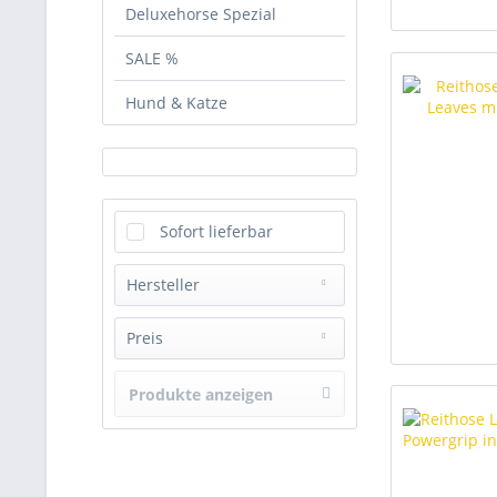
Deluxehorse Spezial
SALE %
Hund & Katze
Sofort lieferbar
Hersteller
Deluxehorse
Preis
Equipage
Produkte anzeigen
von
74.95
bis
119.99