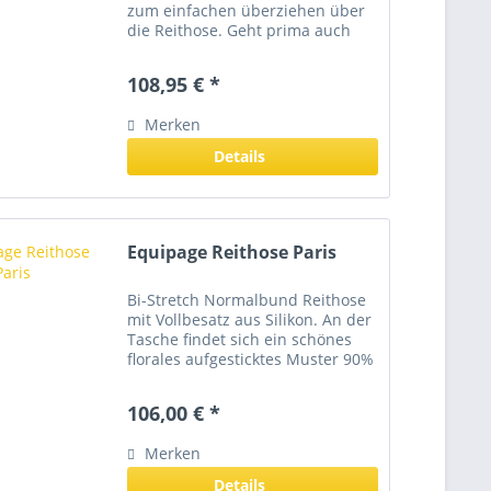
zum einfachen überziehen über
die Reithose. Geht prima auch
über eine normale Leggins als
Reithose zu nutzen, oder z.B. auf
108,95 € *
dem Turnier zum Schutz der
Tunrierhose. Auch bei plötzlich...
Merken
Details
Equipage Reithose Paris
Bi-Stretch Normalbund Reithose
mit Vollbesatz aus Silikon. An der
Tasche findet sich ein schönes
florales aufgesticktes Muster 90%
Polyester und 10% Elasthan
106,00 € *
Merken
Details