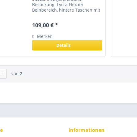
Bestickung. Lycra Flex im
Beinbereich, hintere Taschen mit
Bestickung Kontrastbiese und
dekorative Knöpfe machen diese
109,00 € *
Hose zu einem echten Hingucker.
Merken
Details
von
2
ce
Informationen