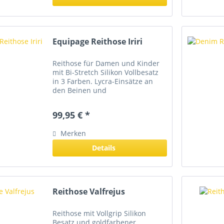
Equipage Reithose Iriri
Reithose für Damen und Kinder
mit Bi-Stretch Silikon Vollbesatz
in 3 Farben. Lycra-Einsätze an
den Beinen und
Reißverschlusstaschen vorne und
hinten sorgen für den idealen
99,95 € *
Sitz 62% Polyester, 32% Viskose,
6% Elasthan
Merken
Details
Reithose Valfrejus
Reithose mit Vollgrip Silikon
Besatz und goldfarbener