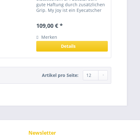
gute Haftung durch zusätzlichen
Grip. My Joy ist ein Eyecatscher
da sie über dezente
Kontrastnähte und funkelnde
109,00 € *
Strassteine an den Taschen
verfügt. Dadurch wird die Hose
Merken
zu...
Details
Artikel pro Seite:
Newsletter