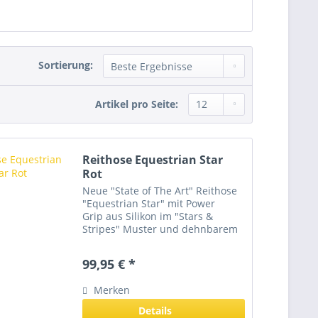
Sortierung:
Artikel pro Seite:
Reithose Equestrian Star
Rot
Neue "State of The Art" Reithose
"Equestrian Star" mit Power
Grip aus Silikon im "Stars &
Stripes" Muster und dehnbarem
Lycra Keil am Fuß. Perfekt
sitzende Reithose aus einem 4-
99,95 € *
fach gewebtem
Mikrofasermaterial. Durch den
Merken
höheren Schnitt...
Details