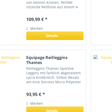
von kleinen Kronen. Perfekt
sitzende Reithose aus einem 4-
Wege stretch gewebten Material
(Nylon/micro/lycra). Die seitlichen
109,99 € *
Satin-Streifen in Kombination mit
den eleganten...
Merken
Details
Equipage Reitleggins
Thames
Reitleggins Thames Sportive
Leggins mit farblich abgesetzem
Lycra Kniebreich. Silikon Besatz
am Knie feinstes Micro Polyester
innen warm gefüttert
Handytasche 82% Nyloan 18%
93,95 € *
Spandex
Merken
Details