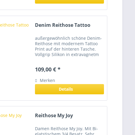
Denim Reithose Tattoo
außergewöhnlich schöne Denim-
Reithose mit modernem Tattoo
Print auf der hinteren Tasche.
Vollgrip Silikon in extravagnetm
Muster verleiht der Hose
zusätzlich den besonderen Look.
109,00 € *
Der 4-Wege Stretch Denim und
der erhöhte Bund sorgen für...
Merken
Details
Reithose My Joy
Damen Reithose My Joy. Mit Bi-
elatstischem 3/4 Besatz. Sehr