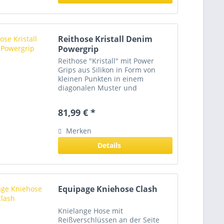
Reithose Kristall Denim
Powergrip
Reithose "Kristall" mit Power
Grips aus Silikon in Form von
kleinen Punkten in einem
diagonalen Muster und
dehnbarem Lycra Keil am Fuß.
Perfekt sitzende Reithose aus
81,99 € *
einem 4-fach gewebtem
Mikrofasermaterial. Durch den
Merken
höheren Schnitt im...
Details
Equipage Kniehose Clash
Knielange Hose mit
Reißverschlüssen an der Seite