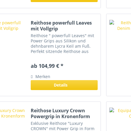
Reithose powerfull Leaves
mit Vollgrip
Reithose " powerfull Leaves" mit
Power Grips aus Silikon und
dehnbarem Lycra Keil am Fuß.
Perfekt sitzende Reithose aus
einem 4-fach gewebtem
Mikrofasermaterial mit einer
ab 104,99 € *
gebürsteten Rückseite. Durch
den höheren Schnitt im
Merken
Rückenbereich...
Details
Reithose Luxury Crown
Powergrip in Kronenform
Exklusive Reithose "Luxury
CROWN" mit Power Grip in Form