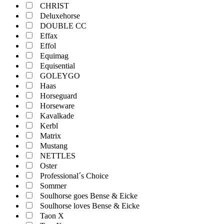
CHRIST
Deluxehorse
DOUBLE CC
Effax
Effol
Equimag
Equisential
GOLEYGO
Haas
Horseguard
Horseware
Kavalkade
Kerbl
Matrix
Mustang
NETTLES
Oster
Professional´s Choice
Sommer
Soulhorse goes Bense & Eicke
Soulhorse loves Bense & Eicke
Taon X