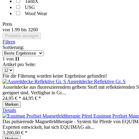
TaonX
USG
Woof Wear
Preis
von
1.99
bis
3200
Produkte anzeigen
Filtern
Sortierung:
1
von
11
Artikel pro Seite:
Für die Filterung wurden keine Ergebnisse gefunden!
Ausreitdecke Reflektive Gr. S
Ausreitdecke aus fluoreszierendem gelbem Stoff mit reflektierenden St
geeignet sind. Verfügbar in Gr....
24,95 € *
44,95 € *
Merken
Details
Equimag Profiset Magne
Das pulsierende Magnetfeldtherapie - System für Pferde von EQUIMAG
Experten entwickelt, hat sich EQUIMAG als...
3.200,00 € *
Merken