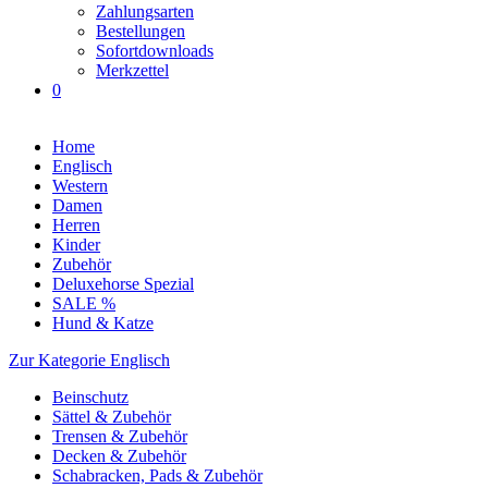
Zahlungsarten
Bestellungen
Sofortdownloads
Merkzettel
0
Home
Englisch
Western
Damen
Herren
Kinder
Zubehör
Deluxehorse Spezial
SALE %
Hund & Katze
Zur Kategorie Englisch
Beinschutz
Sättel & Zubehör
Trensen & Zubehör
Decken & Zubehör
Schabracken, Pads & Zubehör