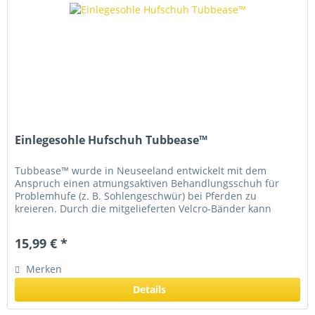
Einlegesohle Hufschuh Tubbease™
Tubbease™ wurde in Neuseeland entwickelt mit dem
Anspruch einen atmungsaktiven Behandlungsschuh für
Problemhufe (z. B. Sohlengeschwür) bei Pferden zu
kreieren. Durch die mitgelieferten Velcro-Bänder kann
Tubbease™ optimal am Pferdebein...
15,99 € *
Merken
Details