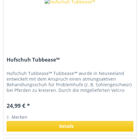
Hufschuh Tubbease™
Hufschuh Tubbease™ Tubbease™ wurde in Neuseeland
entwickelt mit dem Anspruch einen atmungsaktiven
Behandlungsschuh für Problemhufe (z. B. Sohlengeschwür)
bei Pferden zu kreieren. Durch die mitgelieferten Velcro-
Bänder kann Tubbease™...
24,99 € *
Merken
Details