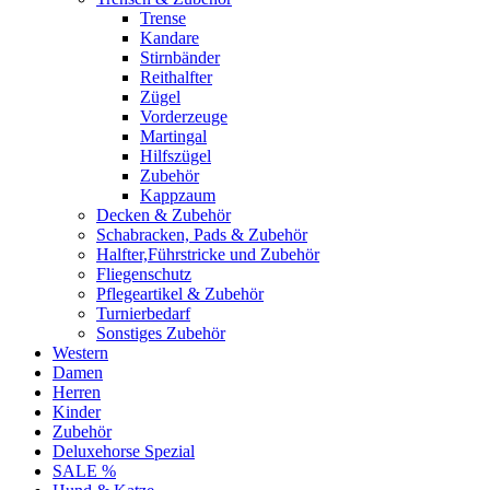
Trense
Kandare
Stirnbänder
Reithalfter
Zügel
Vorderzeuge
Martingal
Hilfszügel
Zubehör
Kappzaum
Decken & Zubehör
Schabracken, Pads & Zubehör
Halfter,Führstricke und Zubehör
Fliegenschutz
Pflegeartikel & Zubehör
Turnierbedarf
Sonstiges Zubehör
Western
Damen
Herren
Kinder
Zubehör
Deluxehorse Spezial
SALE %