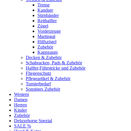
Trense
Kandare
Stirnbänder
Reithalfter
Zügel
Vorderzeuge
Martingal
Hilfszügel
Zubehör
Kappzaum
Decken & Zubehör
Schabracken, Pads & Zubehör
Halfter,Führstricke und Zubehör
Fliegenschutz
Pflegeartikel & Zubehör
Turnierbedarf
Sonstiges Zubehör
Western
Damen
Herren
Kinder
Zubehör
Deluxehorse Spezial
SALE %