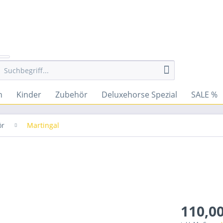
n
Kinder
Zubehör
Deluxehorse Spezial
SALE %
ör
Martingal
110,00