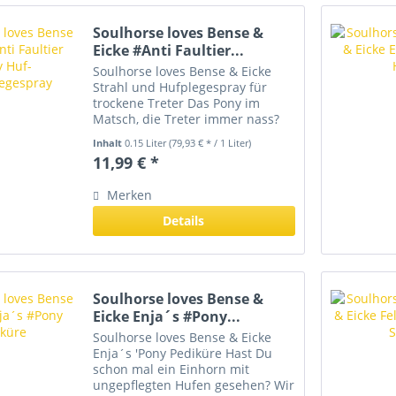
Soulhorse loves Bense &
Eicke #Anti Faultier...
Soulhorse loves Bense & Eicke
Strahl und Hufplegespray für
trockene Treter Das Pony im
Matsch, die Treter immer nass?
Bei Strahlproblemen hilft unser
Inhalt
0.15 Liter
(79,93 € * / 1 Liter)
Anti #Faultier Spray, da macht die
11,99 € *
Hufpflege wieder Spaß!
Natürliche Komponenten legen...
Merken
Details
Soulhorse loves Bense &
Eicke Enja´s #Pony...
Soulhorse loves Bense & Eicke
Enja´s 'Pony Pediküre Hast Du
schon mal ein Einhorn mit
ungepflegten Hufen gesehen? Wir