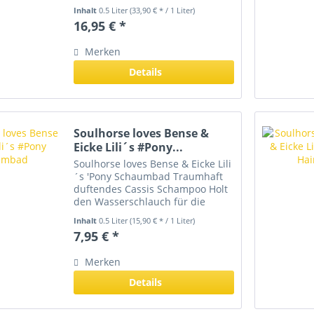
nicht! Das Geheimnis ist, dass sie
Inhalt
0.5 Liter
(33,90 € * / 1 Liter)
regelmäßig zu Enja´s Pony
16,95 € *
Pediküre gehen! Dort werden sie
mit diesem natürlichen Öl...
Merken
Details
Soulhorse loves Bense &
Eicke Lili´s #Pony...
Soulhorse loves Bense & Eicke Lili
´s 'Pony Schaumbad Traumhaft
duftendes Cassis Schampoo Holt
den Wasserschlauch für die
Ponybande raus, es ist
Inhalt
0.5 Liter
(15,90 € * / 1 Liter)
#Ponyschaumbad-Zeit, das Fell ist
7,95 € *
schon ganz kraus! Mit Perlglanz
und dem natürlichen Duft...
Merken
Details