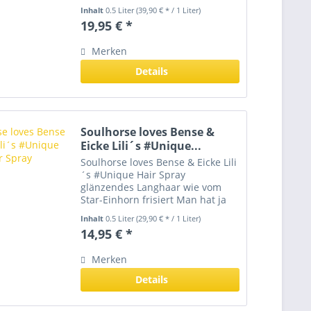
mir juckt ständig der Po. Man
Inhalt
0.5 Liter
(39,90 € * / 1 Liter)
sagt, ich bin Ekzemer, ich weiß
19,95 € *
nicht wieso. Im Sommer wird’s
schlimmer, da...
Merken
Details
Soulhorse loves Bense &
Eicke Lili´s #Unique...
Soulhorse loves Bense & Eicke Lili
´s #Unique Hair Spray
glänzendes Langhaar wie vom
Star-Einhorn frisiert Man hat ja
schon viel über Einhörner
Inhalt
0.5 Liter
(29,90 € * / 1 Liter)
gemunkelt. Vor allem, wenn es
14,95 € *
mal wieder auf der Stallgasse
funkelt. Sie halten Ihre...
Merken
Details