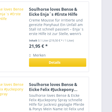
Soulhorse loves Bense &
Eicke Enja´s #Erste Hilfe
Creme Mousse für irritierte und
gereizte Ponyhaut Ein Unfall am
Stall ist schnell passiert – Enja`s
erste Hilfe ist zur Stelle, wenn‘s
mal pressiert. Einfach das
Inhalt
0.1 Liter
(219,50 € * / 1 Liter)
Mousse auf die irritierte, trockene
21,95 € *
oder gereizte Stelle verteilen,
das...
Merken
Details
Soulhorse loves Bense &
Eicke Felix #Juckepony...
Soulhorse loves Bense & Eicke
Felix #Juckepony Spray schnelle
Hilfe für Juckreiz geplagte Pferde
& Ponys Mein Name ist Felix und