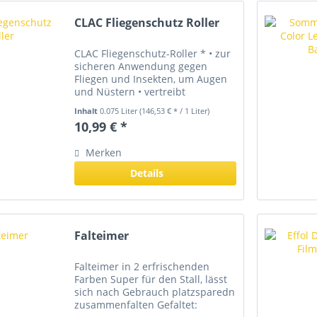
CLAC Fliegenschutz Roller
CLAC Fliegenschutz-Roller * • zur
sicheren Anwendung gegen
Fliegen und Insekten, um Augen
und Nüstern • vertreibt
zuverlässig Fliegen und
Inhalt
0.075 Liter
(146,53 € * / 1 Liter)
ermöglicht Ihrem Pferd einen
10,99 € *
entspannten, störungsfreien
Weidegang und Ausritt Der
Merken
zuverlässige...
Details
Falteimer
Falteimer in 2 erfrischenden
Farben Super für den Stall, lässt
sich nach Gebrauch platzsparedn
zusammenfalten Gefaltet: