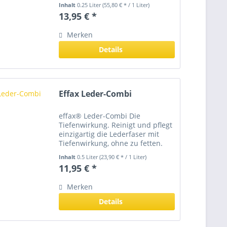
atmungsaktiven Hygienefilm, der
Inhalt
0.25 Liter
(55,80 € * / 1 Liter)
die Wunde vor Umweltkeimen
13,95 € *
aus zum Beispiel Schmutz, Urin
und Schweiß schützt. Die...
Merken
Details
Effax Leder-Combi
effax® Leder-Combi Die
Tiefenwirkung. Reinigt und pflegt
einzigartig die Lederfaser mit
Tiefenwirkung, ohne zu fetten.
Hochwertige Zusätze führen der
Inhalt
0.5 Liter
(23,90 € * / 1 Liter)
Lederfaser die benötigten
11,95 € *
Nährsubstanzen zu, damit das
Leder weich, geschmeidig und...
Merken
Details