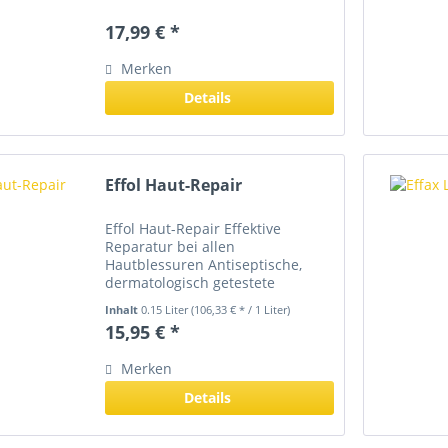
33x31x5cm Geöffnet: 33x31x24
cm
17,99 € *
Merken
Details
Effol Haut-Repair
Effol Haut-Repair Effektive
Reparatur bei allen
Hautblessuren Antiseptische,
dermatologisch getestete
Pflegecreme, die einen
Inhalt
0.15 Liter
(106,33 € * / 1 Liter)
schützenden Film gegen Viren,
15,95 € *
Bakterien und Parasiten bildet.
Hochwertige Vitamine fördern die
Merken
Wundheilung wobei...
Details