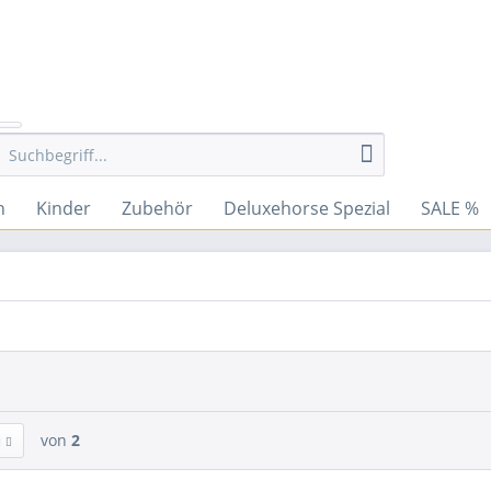
n
Kinder
Zubehör
Deluxehorse Spezial
SALE %
von
2