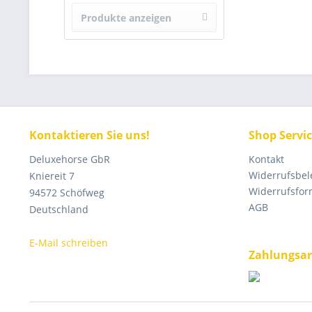
Woof Wear
Produkte anzeigen
von
21.99
bis
299
Kontaktieren Sie uns!
Shop Servi
Deluxehorse GbR
Kontakt
Widerrufsbe
Kniereit 7
Widerrufsfor
94572 Schöfweg
AGB
Deutschland
E-Mail schreiben
Zahlungsar