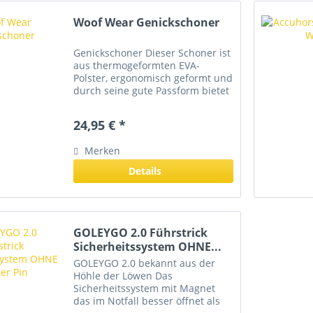
Woof Wear Genickschoner
Genickschoner Dieser Schoner ist
aus thermogeformten EVA-
Polster, ergonomisch geformt und
durch seine gute Passform bietet
er einen hohen
Aufprall-/Schlagschutz für den
24,95 € *
empfindlichen Genickbereich.
Der Genickschoner ist einfach an
Merken
das...
Details
GOLEYGO 2.0 Führstrick
Sicherheitssystem OHNE...
GOLEYGO 2.0 bekannt aus der
Höhle der Löwen Das
Sicherheitssystem mit Magnet
das im Notfall besser öffnet als