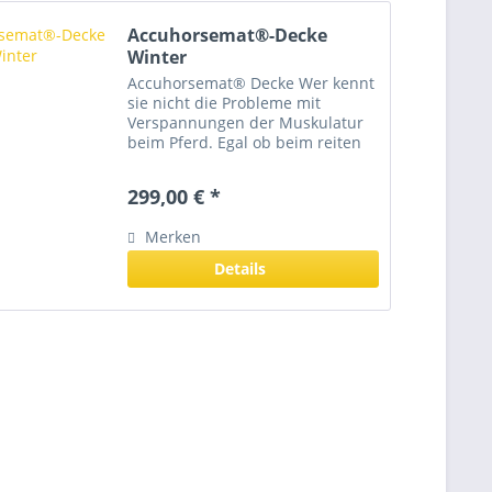
Accuhorsemat®-Decke
Winter
Accuhorsemat® Decke Wer kennt
sie nicht die Probleme mit
Verspannungen der Muskulatur
beim Pferd. Egal ob beim reiten
oder rumtoben, bei falschen
Bewegungen, unpassenden Sattel
299,00 € *
etc... die Gründe für die
Verspannung können vielfältig...
Merken
Details