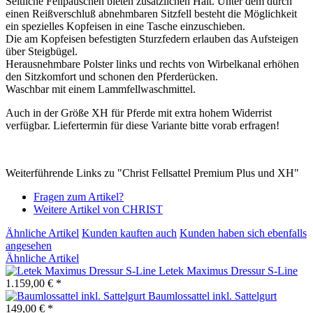
Seitliche Fellpauschen bieten zusätzlichen Halt. Unter dem durch
einen Reißverschluß abnehmbaren Sitzfell besteht die Möglichkeit
ein spezielles Kopfeisen in eine Tasche einzuschieben.
Die am Kopfeisen befestigten Sturzfedern erlauben das Aufsteigen
über Steigbügel.
Herausnehmbare Polster links und rechts von Wirbelkanal erhöhen
den Sitzkomfort und schonen den Pferderücken.
Waschbar mit einem Lammfellwaschmittel.
Auch in der Größe XH für Pferde mit extra hohem Widerrist
verfügbar. Liefertermin für diese Variante bitte vorab erfragen!
Weiterführende Links zu "Christ Fellsattel Premium Plus und XH"
Fragen zum Artikel?
Weitere Artikel von CHRIST
Ähnliche Artikel
Kunden kauften auch
Kunden haben sich ebenfalls
angesehen
Ähnliche Artikel
Letek Maximus Dressur S-Line
1.159,00 € *
Baumlossattel inkl. Sattelgurt
149,00 € *