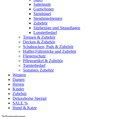
Sattelgurte
Gurtschoner
Steigbügel
Steigbügelriemen
Zubehör
Sitzbezüge und Sitzauflagen
Longierbedarf
Trensen & Zubehör
Decken & Zubehör
Schabracken, Pads & Zubehör
Halfter,Führstricke und Zubehör
Fliegenschutz
Pflegeartikel & Zubehör
Turnierbedarf
Sonstiges Zubehör
Western
Damen
Herren
Kinder
Zubehör
Deluxehorse Spezial
SALE %
Hund & Katze
Informationen