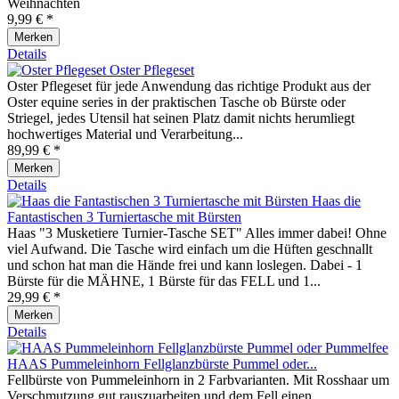
Weihnachten
9,99 € *
Merken
Details
Oster Pflegeset
Oster Pflegeset für jede Anwendung das richtige Produkt aus der
Oster equine series in der praktischen Tasche ob Bürste oder
Striegel, jedes Utensil hat seinen Platz damit nichts herumliegt
hochwertiges Material und Verarbeitung...
89,99 € *
Merken
Details
Haas die
Fantastischen 3 Turniertasche mit Bürsten
Haas "3 Musketiere Turnier-Tasche SET" Alles immer dabei! Ohne
viel Aufwand. Die Tasche wird einfach um die Hüften geschnallt
und schon hat man die Hände frei und kann loslegen. Dabei - 1
Bürste für die MÄHNE, 1 Bürste für das FELL und 1...
29,99 € *
Merken
Details
HAAS Pummeleinhorn Fellglanzbürste Pummel oder...
Fellbürste von Pummeleinhorn in 2 Farbvarianten. Mit Rosshaar um
Verschmutzung gut rauszuarbeiten und dem Fell einen