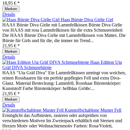
18,95 € *
Merken
Details
Haas Bürste Diva Girlie Girl
HAAS Bürste Diva Girlie mit Lammfellkissen Bürste Diva Girlie
von HAAS mit rosa Lammfellkissen für die extra Schmuseeinheit
Die HAAS Bürste Diva Girlie mit Lammfellkissen von Mattes. Die
Bürste für Girls und für die, die immer im Trend...
21,95 € *
Merken
Details
Haas Edition Uta
Gräf DIVA Schmusebürste
HAAS "Uta Gräf Diva" Ein Lammfellkissen umringt von weichen,
reinen Rosshaaren für ein perfekt gepflegtes Fell und extra Diva-
Glanz. Material Besteckung: Lammfell, Rosshaar Bürstenkörper:
Kunststoff Farbe Bürstenkörper: hellblau Größe:...
21,95 € *
Merken
Details
Kunstoffschablone Muster Fell
Ermöglicht das Aufbürsten, rasieren oder aufsprühen von
verschiedenen Motiven Im Zweierpack erhältlich mit Sternen und
Herzen Motiv oder Weihnachtenmotiv Farben: Rosa/Violett,